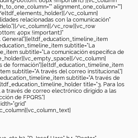
dding-bottom: 80px !important;}”][vc_column
ch_to_one_column=”” alignment_one_column=””]
/eltdf_elements_holder][/vc_column]
ralidades relacionadas con la comunicación”
modelo.”][/vc_column][/vc_row][vc_row
tom: 40px !important;}”
. General”][eltdf_education_timeline_item
_education_timeline_item subtitle=”La
ine_item subtitle=”La comunicación específica de
ine_holder][vc_empty_space][/vc_column]
os de formación”][eltdf_education_timeline_item
em subtitle=”A través del correo institucional.”]
_education_timeline_item subtitle=”A través de
df_education_timeline_holder title=”3. Para los
 a través de correo electrónico dirigido a las
ección de FPQRS.”]
dth=”grid”
vc_column][vc_column_text]