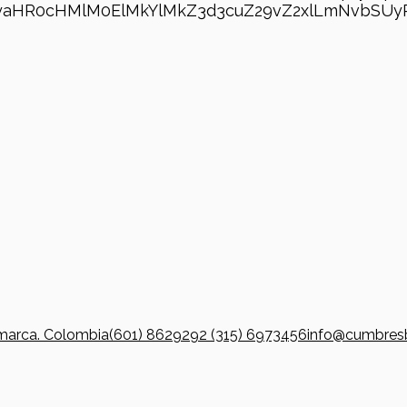
TIyaHR0cHMlM0ElMkYlMkZ3d3cuZ29vZ2xlLmNvbSU
marca. Colombia
(601) 8629292
(315) 6973456
info@cumbres