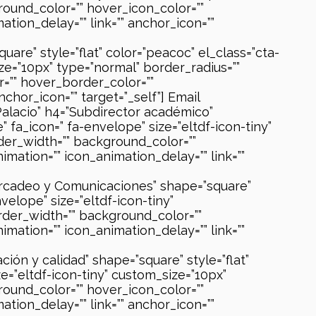
round_color=”” hover_icon_color=””
tion_delay=”” link=”” anchor_icon=””
are” style=”flat” color=”peacoc” el_class=”cta-
ze=”10px” type=”normal” border_radius=””
r=”” hover_border_color=””
chor_icon=”” target=”_self”] Email
Palacio” h4=”Subdirector académico”
 fa_icon=” fa-envelope” size=”eltdf-icon-tiny”
rder_width=”” background_color=””
mation=”” icon_animation_delay=”” link=””
ercadeo y Comunicaciones” shape=”square”
velope” size=”eltdf-icon-tiny”
order_width=”” background_color=””
mation=”” icon_animation_delay=”” link=””
ón y calidad” shape=”square” style=”flat”
e=”eltdf-icon-tiny” custom_size=”10px”
round_color=”” hover_icon_color=””
tion_delay=”” link=”” anchor_icon=””