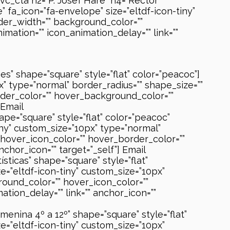
c_cta h2=”P. Josef Hare” h4=”Rector”
 fa_icon=”fa-envelope” size=”eltdf-icon-tiny”
rder_width=”” background_color=””
mation=”” icon_animation_delay=”” link=””
” shape=”square” style=”flat” color=”peacoc”]
” type=”normal” border_radius=”” shape_size=””
rder_color=”” hover_background_color=””
 Email
pe=”square” style=”flat” color=”peacoc”
iny” custom_size=”10px” type=”normal”
” hover_icon_color=”” hover_border_color=””
chor_icon=”” target=”_self”] Email
sticas” shape=”square” style=”flat”
e=”eltdf-icon-tiny” custom_size=”10px”
round_color=”” hover_icon_color=””
tion_delay=”” link=”” anchor_icon=””
enina 4º a 12º” shape=”square” style=”flat”
e=”eltdf-icon-tiny” custom_size=”10px”