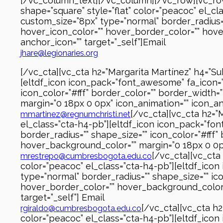
[/vc_column_text][/vc_column][/vc_row][vc_row
shape=”square” style=”flat” color=”peacoc” el_c
custom_size=”8px” type=”normal” border_radius=”
hover_icon_color=”” hover_border_color=”” hover
anchor_icon=”” target=”_self”]Email
jhare@legionaries.org
[/vc_cta][vc_cta h2=”Margarita Martínez” h4=”S
[eltdf_icon icon_pack=”font_awesome” fa_icon=”f
icon_color=”#fff” border_color=”” border_width
margin=”0 18px 0 0px” icon_animation=”” icon_ani
[/vc_cta][vc_cta h2=”
mmartinez@regnumchristi.net
el_class=”cta-h4-pb”][eltdf_icon icon_pack=”fon
border_radius=”” shape_size=”” icon_color=”#fff
hover_background_color=”” margin=”0 18px 0 0px”
[/vc_cta][vc_cta 
mrestrepo@cumbresbogota.edu.co
color=”peacoc” el_class=”cta-h4-pb”][eltdf_icon
type=”normal” border_radius=”” shape_size=”” ic
hover_border_color=”” hover_background_color=””
target=”_self”] Email
[/vc_cta][vc_cta h2
rgiraldo@cumbresbogota.edu.co
color=”peacoc” el_class=”cta-h4-pb”][eltdf_icon