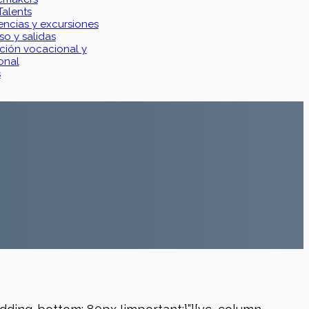
Talents
ncias y excursiones
so y salidas
ción vocacional y
onal
s