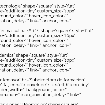
ecnología” shape=”square” style=”flat”
e=”eltdf-icon-tiny” custom_size=”10px”
round_color=”” hover_icon_color=””
tion_delay=”” link=”” anchor_icon=””
ón masculina 4º-12º” shape=”square” style=”flat”
e=”eltdf-icon-tiny” custom_size=”10px”
round_color=”” hover_icon_color=””
tion_delay=”” link=”” anchor_icon=””
émica” shape=”square” style=”flat”
e=”eltdf-icon-tiny” custom_size=”10px”
round_color=”” hover_icon_color=””
tion_delay=”” link=”” anchor_icon=””
ontemayor” h4=”Subdirectora de formación”
 fa_icon=”fa-envelope” size=”eltdf-icon-tiny”
order_width=”” background_color=””
mation=”” icon_animation_delay=”” link=””
Admisiones y Promoción” shape=”square”