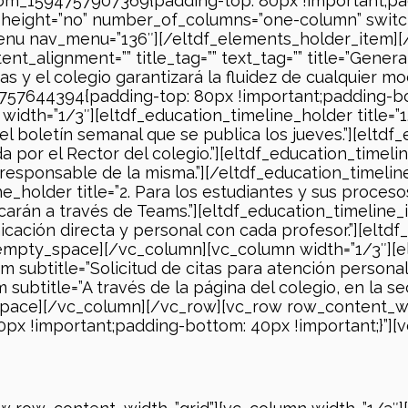
tom_1594757907369{padding-top: 80px !important;pa
ll_height=”no” number_of_columns=”one-column” swit
nu nav_menu=”136″][/eltdf_elements_holder_item][
ent_alignment=”” title_tag=”” text_tag=”” title=”Gene
as y el colegio garantizará la fluidez de cualquier 
757644394{padding-top: 80px !important;padding-bot
idth=”1/3″][eltdf_education_timeline_holder title=”1
l boletín semanal que se publica los jueves.”][eltdf
a por el Rector del colegio.”][eltdf_education_timel
o responsable de la misma.”][/eltdf_education_timel
e_holder title=”2. Para los estudiantes y sus proces
carán a través de Teams.”][eltdf_education_timeline_it
cación directa y personal con cada profesor.”][eltdf
empty_space][/vc_column][vc_column width=”1/3″][elt
m subtitle=”Solicitud de citas para atención personal
m subtitle=”A través de la página del colegio, en la s
space][/vc_column][/vc_row][vc_row row_content_wi
px !important;padding-bottom: 40px !important;}”][