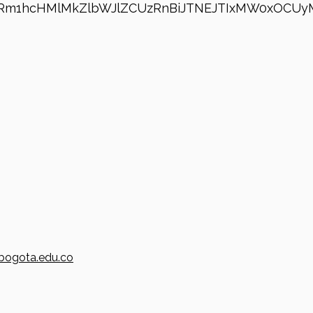
yRm1hcHMlMkZlbWJlZCUzRnBiJTNEJTIxMW0xOCUyMT
bogota.edu.co