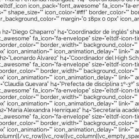
][eltdf_icon icon_pack=”font_awesome” fa_icon=”fa-en
”” shape_size=”” icon_color=”#fff” border_color=”” b
_background_color=”” margin=”0 18px 0 0px” icon_ani
a h2=”Diego Chaparro” h4=”Coordinador de inglés” shap
t_awesome” fa_icon=”fa-envelope” size=”eltdf-icon-t
” border_color=”” border_width=”” background_color=”
 icon_animation=”” icon_animation_delay=”” link=”” an
 h2=”Leonardo Álvarez” h4=”Coordinador del High Scho
t_awesome” fa_icon=”fa-envelope” size=”eltdf-icon-t
” border_color=”” border_width=”” background_color=”
 icon_animation=”” icon_animation_delay=”” link=”” an
=”Claudia Guevara” h4=”Prefecta de disciplina 1º-3º” 
t_awesome” fa_icon=”fa-envelope” size=”eltdf-icon-t
” border_color=”” border_width=”” background_color=”
 icon_animation=”” icon_animation_delay=”” link=”” an
h2=”María Alexandra Henríquez” h4=”Secretaria académ
t_awesome” fa_icon=”fa-envelope” size=”eltdf-icon-t
” border_color=”” border_width=”” background_color=”
 icon_animation=”” icon_animation_delay=”” link=”” an
column][/vc_row][vc_row][vc_column][vc_empty_spa