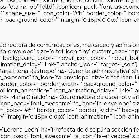
 row_content_width=”grid”][vc_column width=”1/3″][v
lass=”cta-h4-pb”][eltdf_icon icon_pack=”font_awesome”
” shape_size=”” icon_color=”#fff” border_color=”” bo
_background_color=”” margin=”0 18px 0 0px” icon_ani
ubdirectora de comunicaciones, mercadeo y admisiones
a-envelope” size=”eltdf-icon-tiny” custom_size=”10px
=”” background_color=”” hover_icon_color=”” hover_bo
mation_delay=”” link=”” anchor_icon=”” target=”_self”]
María Elena Restrepo” h4=”Gerente administrativa” sha
t_awesome” fa_icon=”fa-envelope” size=”eltdf-icon-t
” border_color=”” border_width=”” background_color=”
 icon_animation=”” icon_animation_delay=”” link=”” an
h2=”María Giraldo” h4=”Coordinadora de español y artí
 icon_pack=”font_awesome” fa_icon=”fa-envelope” siz
on_color=”#fff” border_color=”” border_width=”” backg
 margin=”0 18px 0 0px” icon_animation=”” icon_anima
=”Lorena León” h4=”Prefecta de disciplina sección fem
 icon_pack=”font_awesome” fa_icon=”fa-envelope” siz