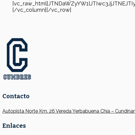
[vc_raw_html]JTNDaWZyYW1lJTIwc3JjJTNEJ
[/vc_column][/vc_row]
Contacto
Autopista Norte Km. 26 Vereda Yerbabuena Chía – Cundina
Enlaces