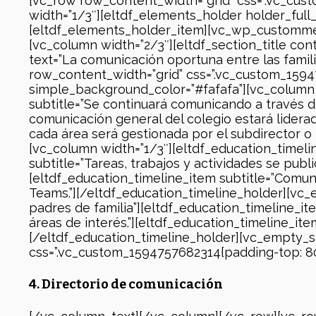
[vc_row row_content_width=”grid” css=”.vc_cus
width=”1/3″][eltdf_elements_holder holder_fu
[eltdf_elements_holder_item][vc_wp_customme
[vc_column width=”2/3″][eltdf_section_title cont
text=”La comunicación oportuna entre las famili
row_content_width=”grid” css=”.vc_custom_1594
simple_background_color=”#fafafa”][vc_column w
subtitle=”Se continuará comunicando a través de
comunicación general del colegio estará liderad
cada área será gestionada por el subdirector 
[vc_column width=”1/3″][eltdf_education_timelin
subtitle=”Tareas, trabajos y actividades se publi
[eltdf_education_timeline_item subtitle=”Comuni
Teams.”][/eltdf_education_timeline_holder][vc_
padres de familia”][eltdf_education_timeline_ite
áreas de interés.”][eltdf_education_timeline_ite
[/eltdf_education_timeline_holder][vc_empty_
css=”.vc_custom_1594757682314{padding-top: 80
4. Directorio de comunicación