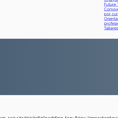
Future 
Convive
por cur
Orienta
profesi
Tallere