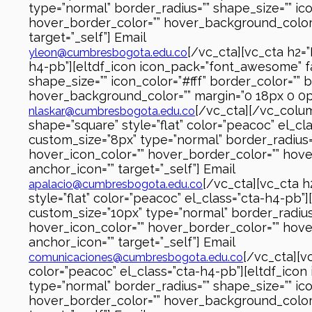
type=”normal” border_radius=”” shape_size=”” ic
hover_border_color=”” hover_background_color=””
target=”_self”] Email
[/vc_cta][vc_cta h2=”
yleon@cumbresbogota.edu.co
h4-pb”][eltdf_icon icon_pack=”font_awesome” fa
shape_size=”” icon_color=”#fff” border_color=””
hover_background_color=”” margin=”0 18px 0 0px”
[/vc_cta][/vc_colum
nlaskar@cumbresbogota.edu.co
shape=”square” style=”flat” color=”peacoc” el_c
custom_size=”8px” type=”normal” border_radius=”
hover_icon_color=”” hover_border_color=”” hover
anchor_icon=”” target=”_self”] Email
[/vc_cta][vc_cta 
apalacio@cumbresbogota.edu.co
style=”flat” color=”peacoc” el_class=”cta-h4-pb”
custom_size=”10px” type=”normal” border_radius=
hover_icon_color=”” hover_border_color=”” hover
anchor_icon=”” target=”_self”] Email
[/vc_cta][v
comunicaciones@cumbresbogota.edu.co
color=”peacoc” el_class=”cta-h4-pb”][eltdf_icon
type=”normal” border_radius=”” shape_size=”” ic
hover_border_color=”” hover_background_color=””