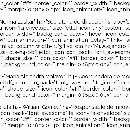
on_color=”#fff” border_color=”” border_width=”” backg
 margin=”0 18px 0 0px” icon_animation=”” icon_anima
Norma Laskar” h4=”Secretaria de dirección” shape=”squ
_icon=”fa-envelope” size=”eltdf-icon-tiny” custom_si
 border_width=”” background_color=”” hover_icon_colo
 icon_animation=”” icon_animation_delay=”” link=”” an
n][vc_column width=”1/3″][vc_cta h2=”Mr. Alejandro 
lass=”cta-h4-pb”][eltdf_icon icon_pack=”font_awesome”
” shape_size=”” icon_color=”#fff” border_color=”” bo
_background_color=”” margin=”0 18px 0 0px” icon_ani
h2=”María Alejandra Malaver” h4=”Coordinadora de M
][eltdf_icon icon_pack=”font_awesome” fa_icon=”fa-en
”” shape_size=”” icon_color=”#fff” border_color=”” b
_background_color=”” margin=”0 18px 0 0px” icon_ani
c_cta h2=”William Gómez” h4=”Responsable de innovaci
 icon_pack=”font_awesome” fa_icon=”fa-envelope” siz
on_color=”#fff” border_color=”” border_width=”” backg
 margin=”0 18px 0 0px” icon_animation=”” icon_anima