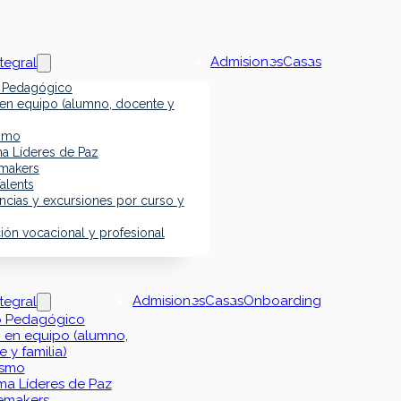
Admisiones
Casas
tegral
 Pedagógico
 en equipo (alumno, docente y
ismo
a Líderes de Paz
makers
alents
ncias y excursiones por curso y
ión vocacional y profesional
Admisiones
Casas
Onboarding
tegral
 Pedagógico
 en equipo (alumno,
 y familia)
ismo
ma Líderes de Paz
emakers