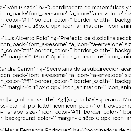
h2=”Ivón Pinzón” h4=”Coordinadora de matemáticas y t
 icon_pack=”font_awesome” fa_icon=”fa-envelope” siz
on_color=”#fff” border_color=”” border_width=”” backg
 margin=”0 18px 0 0px” icon_animation=”” icon_anima
=”Luis Alberto Polo” h4=”Prefecto de disciplina secci
 icon_pack=”font_awesome” fa_icon=”fa-envelope” siz
on_color=”#fff” border_color=”” border_width=”” backg
 margin=”0 18px 0 0px” icon_animation=”” icon_anima
Sandra Cañón” h4=”Secretaria de la subdirección acad
 icon_pack=”font_awesome” fa_icon=”fa-envelope” siz
on_color=”#fff” border_color=”” border_width=”” backg
 margin=”0 18px 0 0px” icon_animation=”” icon_anima
mn][vc_column width=”1/3″][vc_cta h2=”Esperanza M
lass=”cta-h4-pb”][eltdf_icon icon_pack=”font_awesome”
”” shape_size=”” icon_color=”#fff” border_color=”” b
_background_color=”” margin=”0 18px 0 0px” icon_ani
h2=”María Fernanda Rodríguez” h4=”Coordinadora de 