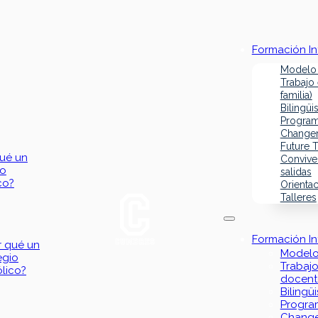
Formación In
Modelo
Trabajo
familia)
Bilingü
Program
Change
Future T
qué un
Convive
io
salidas
co?
Orientac
Talleres
Formación In
r qué un
Modelo
egio
Trabajo
ólico?
docente
Bilingü
Progra
Chang