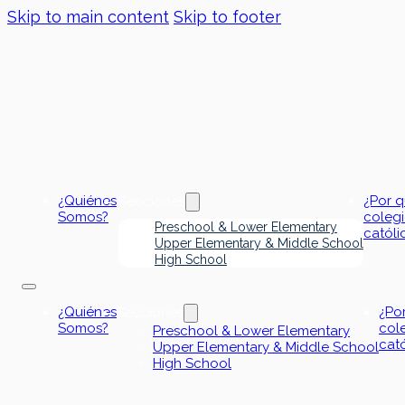
Skip to main content
Skip to footer
¿Quiénes
¿Por 
Secciones
Somos?
coleg
Preschool & Lower Elementary
católi
Upper Elementary & Middle School
High School
¿Quiénes
¿Po
Secciones
Somos?
col
Preschool & Lower Elementary
cat
Upper Elementary & Middle School
High School