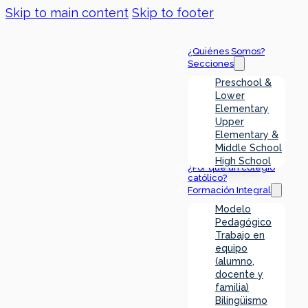
Skip to main content
Skip to footer
¿Quiénes Somos?
Secciones
Preschool &
Lower
Elementary
Upper
Elementary &
Middle School
High School
¿Por qué un colegio
católico?
Formación Integral
Modelo
Pedagógico
Trabajo en
equipo
(alumno,
docente y
familia)
Bilingüismo