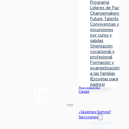
Programa
Líderes de Paz
Changemakers
Future Talents
Convivencias y
excursiones
por curso y
salidas
Orientación
vocacional y
profesional
Formación y
evangelización
a las familias
(Escuelas para
padres)
Admisiones
Casas
¿Quiénes Somos?
Secciones
Preschool &
Lower