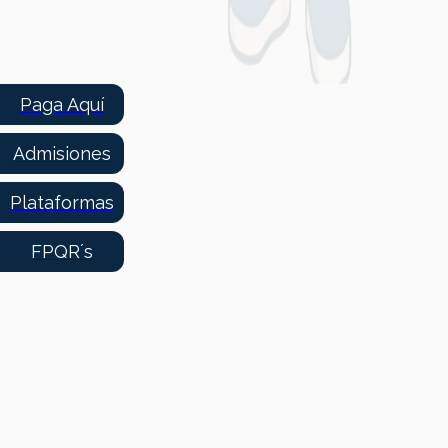
Paga Aquí
Admisiones
Plataformas
FPQR´s