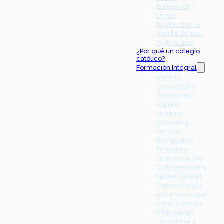
Elementary
Upper
Elementary &
Middle School
High School
¿Por qué un colegio
católico?
Formación Integral
Modelo
Pedagógico
Trabajo en
equipo
(alumno,
docente y
familia)
Bilingüismo
Programa
Líderes de Paz
Changemakers
Future Talents
Convivencias y
excursiones por
curso y salidas
Orientación
vocacional y