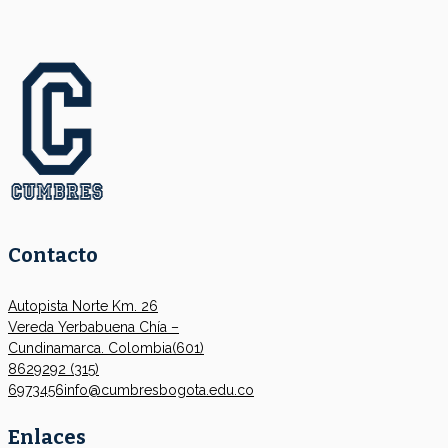
Contacto
Autopista Norte Km. 26
Vereda Yerbabuena Chía –
Cundinamarca. Colombia
(601)
8629292
(315)
6973456
info@cumbresbogota.edu.co
Enlaces