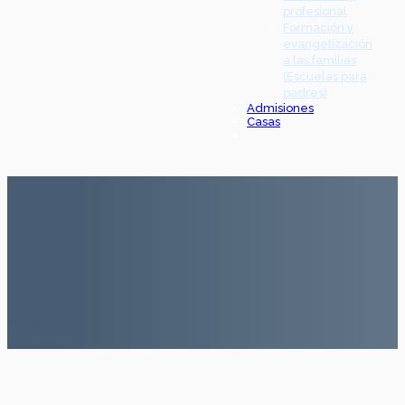
profesional
Formación y
evangelización
a las familias
(Escuelas para
padres)
Admisiones
Casas
Casas